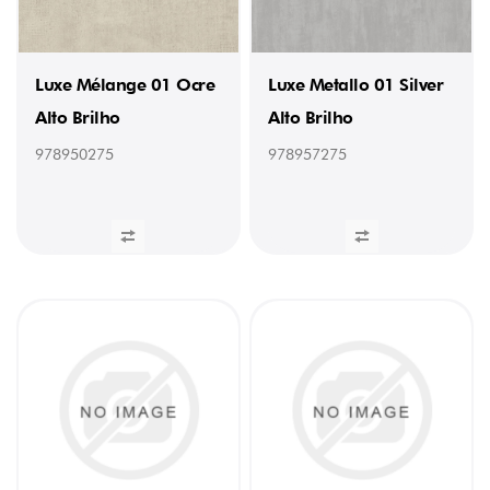
(4)
1240
(2)
1240
Luxe Mélange 01 Ocre
Luxe Metallo 01 Silver
mm
(3)
Alto Brilho
Alto Brilho
1300
mm
978950275
978957275
(5)
1400
mm
(3)
3050
mm
(1)
3600
mm
(22)
3660
mm
(7)
NÚCLEO
Preto