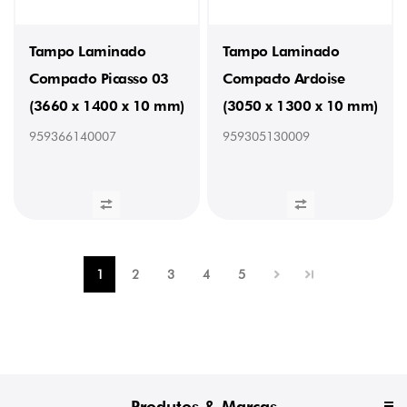
(2)
PESO
Tampo Laminado
Tampo Laminado
43
Compacto Picasso 03
Compacto Ardoise
(2)
47
(3660 x 1400 x 10 mm)
(3050 x 1300 x 10 mm)
(4)
959366140007
959305130009
PROFUNDIDADE
620
mm
(21)
900
mm
(1)
1
2
3
4
5
1300
mm
(1)
1400
mm
(7)
TONALIDADE
Produtos & Marcas