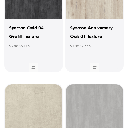
Termolaminados
Brilho
(9)
Termolaminados
Mate
Syncron Oxid 04
Syncron Anniversary
(2)
Grafitt Textura
Oak 01 Textura
MANUFACTURER
978836275
978837275
Alvic
(48)
ESPESSURA
18
(6)
19
mm
(11)
LARGURA
1220