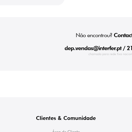
Não encontrou?
Contact
dep.vendas@interfer.pt
/ 2
chamada para rede fixa nacion
Clientes & Comunidade
Área de Cliente