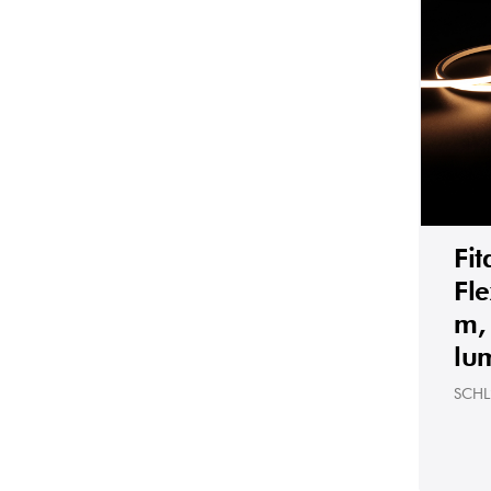
Fi
Fle
m,
lu
SCHL