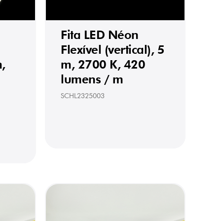
Fita LED Néon
Flexível (vertical), 5
m,
m, 2700 K, 420
lumens / m
SCHL2325003