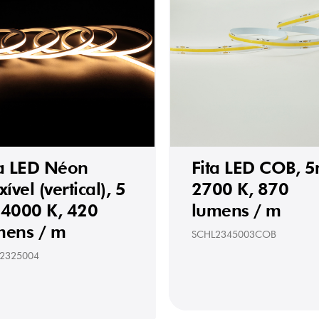
ta LED Néon
Fita LED COB, 5
xível (vertical), 5
2700 K, 870
 4000 K, 420
lumens / m
mens / m
SCHL2345003COB
2325004