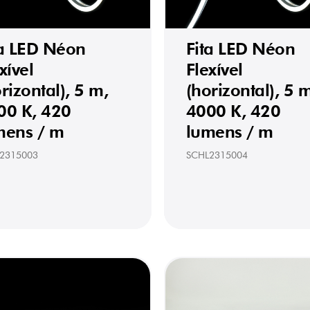
ta LED Néon
Fita LED Néon
xível
Flexível
rizontal), 5 m,
(horizontal), 5 
00 K, 420
4000 K, 420
mens / m
lumens / m
2315003
SCHL2315004