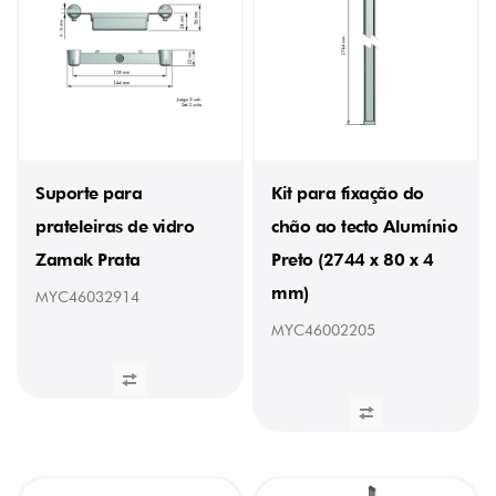
(1)
3,6
kg
(4)
4
kg
(1)
PROFUNDIDADE
Suporte para
Kit para fixação do
17
mm
prateleiras de vidro
chão ao tecto Alumínio
(1)
Zamak Prata
Preto (2744 x 80 x 4
18
mm
mm)
MYC46032914
(3)
22
MYC46002205
mm
(2)
34,7
mm
(1)
80
mm
(3)