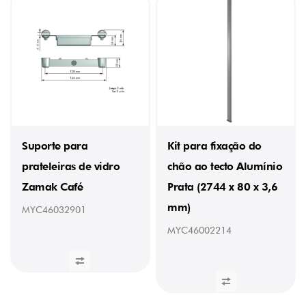
300
mm
(2)
Suporte para
Kit para fixação do
prateleiras de vidro
chão ao tecto Alumínio
Zamak Café
Prata (2744 x 80 x 3,6
mm)
MYC46032901
MYC46002214