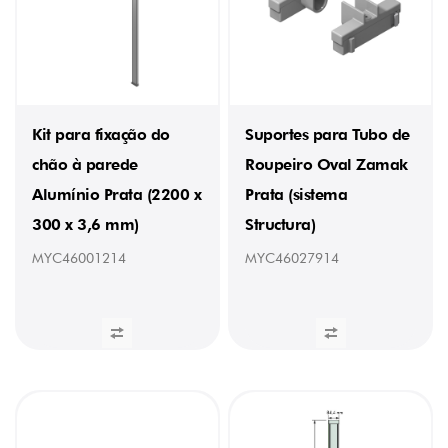
353
mm
(1)
PESO
Kit para fixação do
Suportes para Tubo de
0,3
chão à parede
Roupeiro Oval Zamak
kg
(1)
Alumínio Prata (2200 x
Prata (sistema
0,28
kg
300 x 3,6 mm)
Structura)
(2)
MYC46001214
MYC46027914
0,34
kg
(1)
0,35
kg
(1)
0,39
kg
(1)
0,85
kg