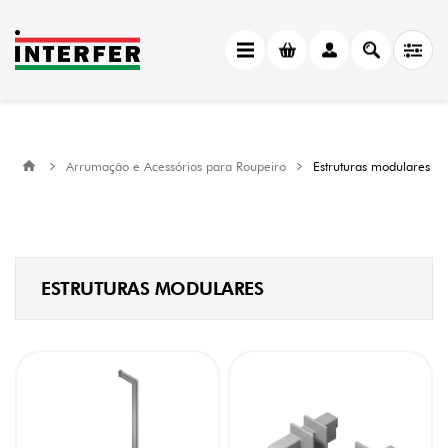
CATEGORY
Estruturas
modulares
(12)
MANUFACTURER
Arrumação e Acessórios para Roupeiro
Estruturas modulares
Menage
Confort
(12)
LARGURA
ESTRUTURAS MODULARES
30
mm
(5)
81
mm
(1)
144
mm
(5)