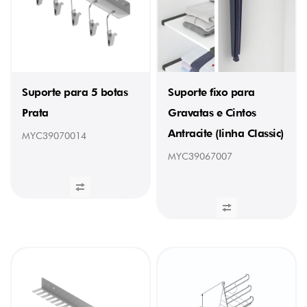
0,62
kg
(1)
0,96
kg
(1)
Suporte para 5 botas
Suporte fixo para
PROFUNDIDADE
Prata
Gravatas e Cintos
455
Antracite (linha Classic)
mm
MYC39070014
(2)
MYC39067007