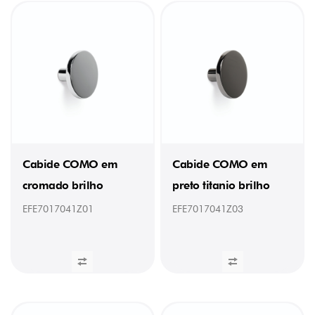
mm
(1)
30
mm
(5)
40mm
(14)
41mm
(3)
45
mm
(3)
Cabide COMO em
Cabide COMO em
50
mm
cromado brilho
preto titanio brilho
(7)
50mm
EFE7017041Z01
EFE7017041Z03
(4)
53
mm
(4)
80
mm
(3)
80mm