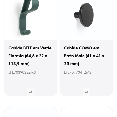
(11)
22
mm
(5)
30
mm
(11)
120-
120
mm
(4)
Cabide BELT em Verde
Cabide COMO em
Floresta (64,6 x 22 x
Preto Mate (41 x 41 x
LARGURA
113,9 mm)
25 mm)
EFE7039022ZM31
EFE7017041ZM2
-
(23)
12
mm
(4)
14
(1)
14mm
(3)