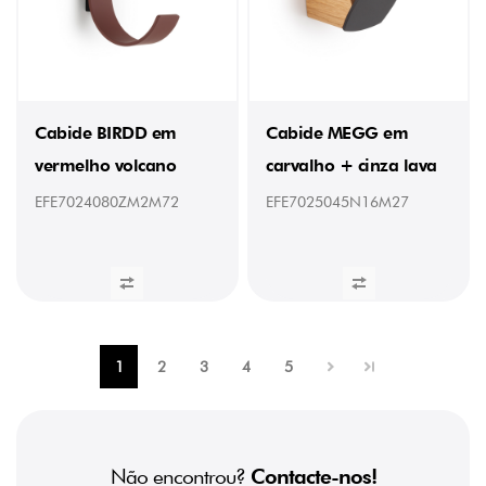
-
(1)
20,23
mm
(2)
Cabide BIRDD em
Cabide MEGG em
25
mm
vermelho volcano
carvalho + cinza lava
(9)
27
EFE7024080ZM2M72
EFE7025045N16M27
mm
(1)
30
mm
(4)
31,2
(1)
31,2
1
2
3
4
5
mm
(3)
35
mm
(5)
Não encontrou?
Contacte-nos!
38