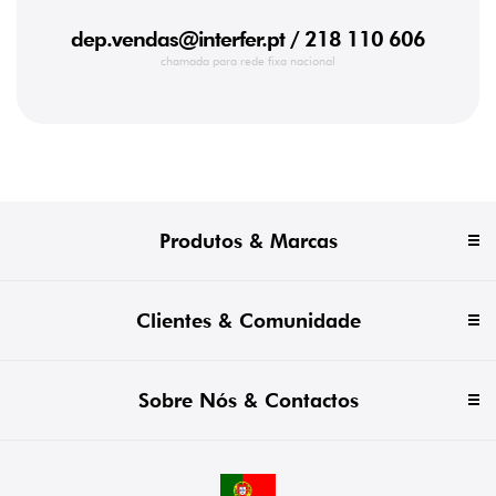
mm
(5)
dep.vendas@interfer.pt
/ 218 110 606
39,1
chamada para rede fixa nacional
mm
(2)
45
mm
(14)
46,6
mm
(3)
47
Produtos & Marcas
mm
(12)
48
mm
Clientes & Comunidade
(1)
50
(1)
50
Sobre Nós & Contactos
mm
(11)
51,2
mm
(4)