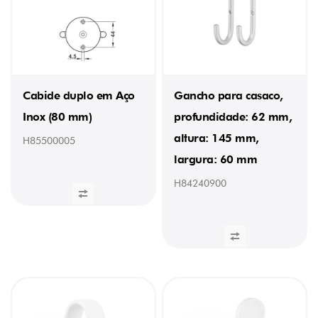
28
mm
(8)
38
mm
(3)
41
mm
Cabide duplo em Aço
Gancho para casaco,
(6)
Inox (80 mm)
profundidade: 62 mm,
45
(1)
altura: 145 mm,
H85500005
45
mm
largura: 60 mm
(3)
50
H84240900
mm
(1)
60
(1)
60
mm
(10)
65
mm
(6)