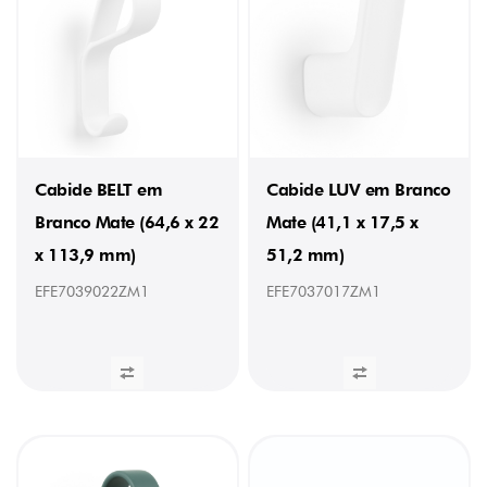
75
mm
(1)
80
mm
(5)
90
(1)
90
mm
Cabide BELT em
Cabide LUV em Branco
(11)
Branco Mate (64,6 x 22
Mate (41,1 x 17,5 x
120
(1)
x 113,9 mm)
51,2 mm)
120
mm
EFE7039022ZM1
EFE7037017ZM1
(5)
DISTÂNCIA
ENTRE
FUROS
-
(57)
20
mm