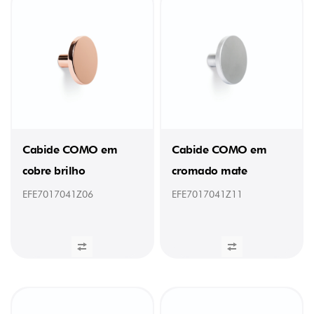
(1)
101,1mm
(6)
105
mm
(1)
105mm
(1)
108,5
mm
(1)
108,5mm
Cabide COMO em
Cabide COMO em
(1)
cobre brilho
cromado mate
450
mm
EFE7017041Z06
EFE7017041Z11
(1)
PESO
0,1
kg
(8)
0,02