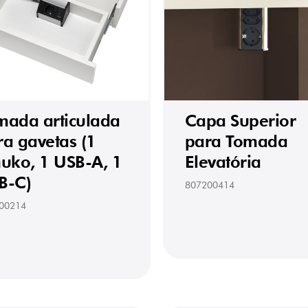
mada articulada
Capa Superior
ra gavetas (1
para Tomada
huko, 1 USB-A, 1
Elevatória
B-C)
807200414
00214