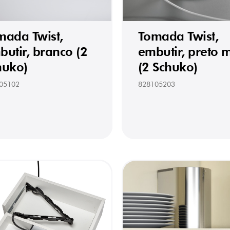
mada Twist,
Tomada Twist,
utir, branco (2
embutir, preto 
huko)
(2 Schuko)
05102
828105203