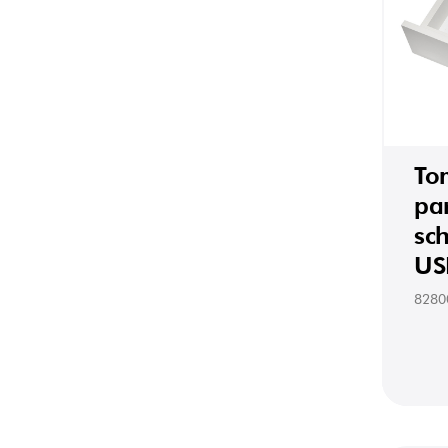
To
pa
sc
US
8280