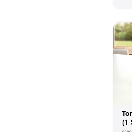
To
(1