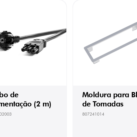
bo de
Moldura para B
imentação (2 m)
de Tomadas
02003
807241014