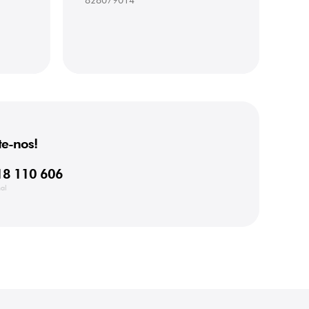
828079014
e-nos!
18 110 606
al