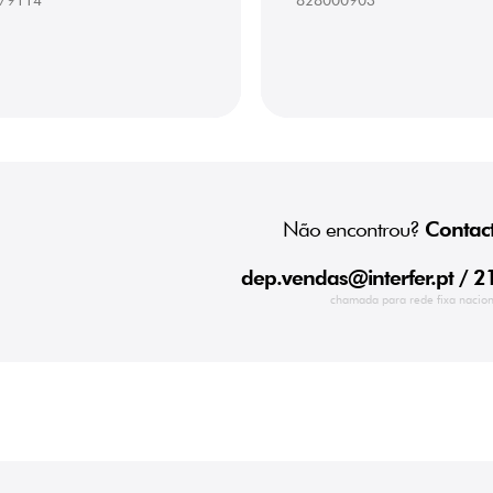
79114
828000903
Não encontrou?
Contact
dep.vendas@interfer.pt
/ 2
chamada para rede fixa nacion