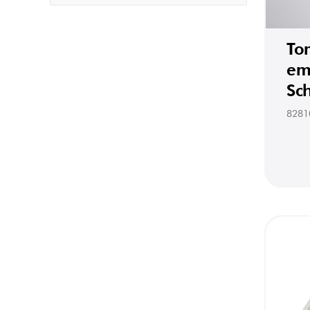
To
emb
Sc
8281