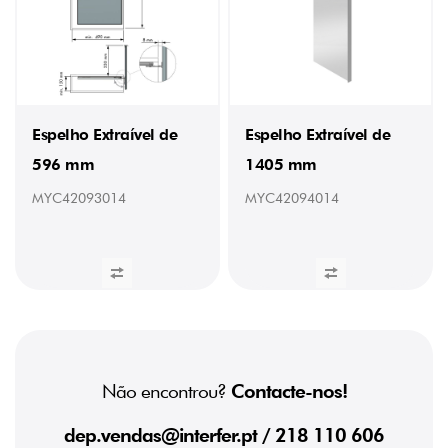
(2)
PESO
9,82
kg
(1)
17
Espelho Extraível de
Espelho Extraível de
kg
(1)
596 mm
1405 mm
PROFUNDIDADE
MYC42093014
MYC42094014
480
mm
(2)
Não encontrou?
Contacte-nos!
dep.vendas@interfer.pt
/ 218 110 606