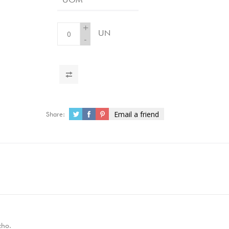
+
UN
-
Email a friend
Share:
cho.