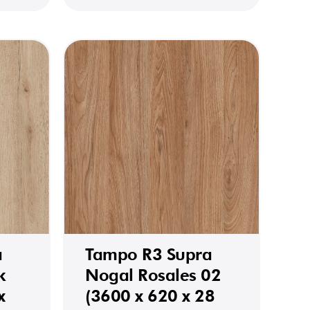
a
Tampo R3 Supra
k
Nogal Rosales 02
x
(3600 x 620 x 28