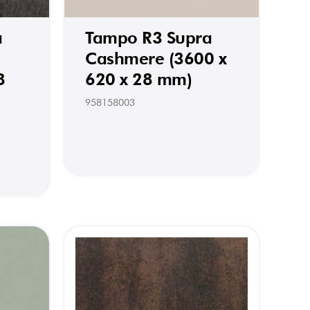
a
Tampo R3 Supra
Cashmere (3600 x
8
620 x 28 mm)
958158003