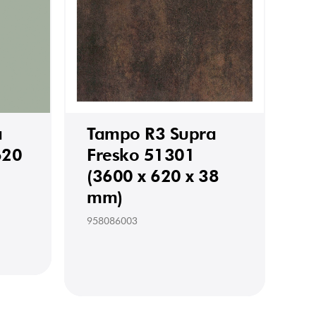
a
Tampo R3 Supra
620
Fresko 51301
(3600 x 620 x 38
mm)
958086003