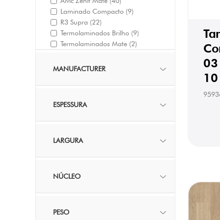
Alvic Zénit Mate
(40)
Laminado Compacto
(9)
R3 Supra
(22)
Ta
Termolaminados Brilho
(9)
Termolaminados Mate
(2)
Co
03
MANUFACTURER
10
9593
ESPESSURA
LARGURA
NÚCLEO
PESO