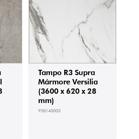
a
Tampo R3 Supra
l
Mármore Versilia
8
(3600 x 620 x 28
mm)
958140003