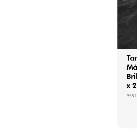
Ta
Má
Br
x 
9581