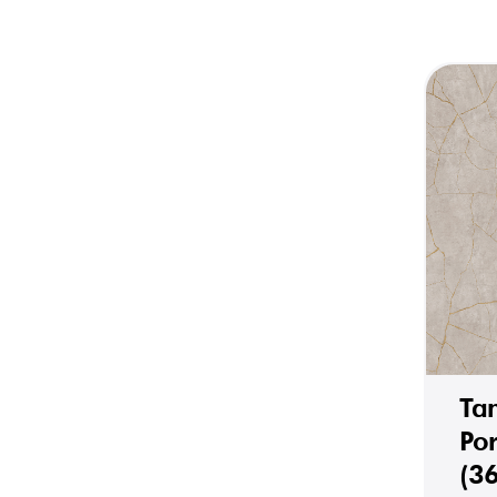
Ta
Po
(3