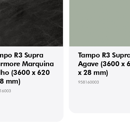
mpo R3 Supra
Tampo R3 Supr
rmore Marquina
Agave (3600 x 
ilho (3600 x 620
x 28 mm)
28 mm)
958160003
16003