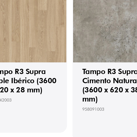
mpo R3 Supra
Tampo R3 Supr
ble Ibérico (3600
Cimento Natura
620 x 28 mm)
(3600 x 620 x 3
mm)
42003
958091003