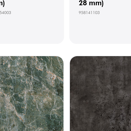
)
28 mm)
54003
958141103