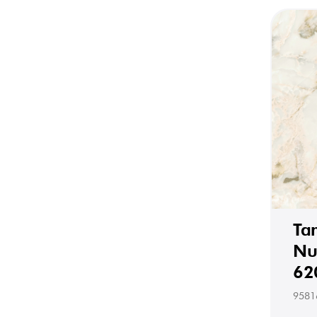
Ta
Nu
62
9581