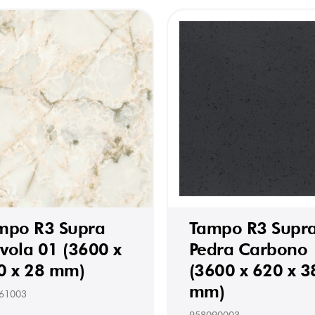
mpo R3 Supra
Tampo R3 Supr
vola 01 (3600 x
Pedra Carbono
0 x 28 mm)
(3600 x 620 x 3
mm)
61003
958090003