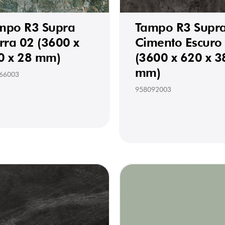
mpo R3 Supra
Tampo R3 Supr
rra 02 (3600 x
Cimento Escuro
0 x 28 mm)
(3600 x 620 x 3
mm)
66003
958092003