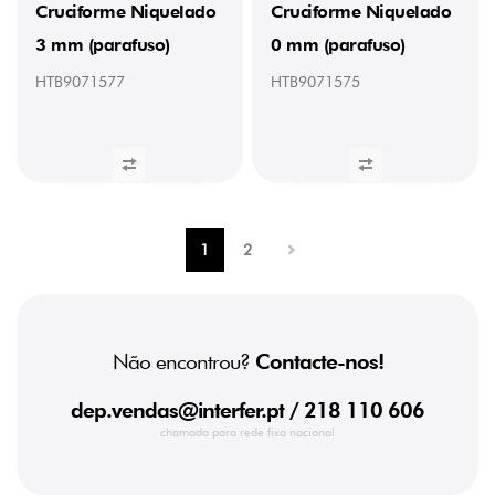
Cruciforme Niquelado
Cruciforme Niquelado
3 mm (parafuso)
0 mm (parafuso)
HTB9071577
HTB9071575
1
2
Não encontrou?
Contacte-nos!
dep.vendas@interfer.pt
/ 218 110 606
chamada para rede fixa nacional