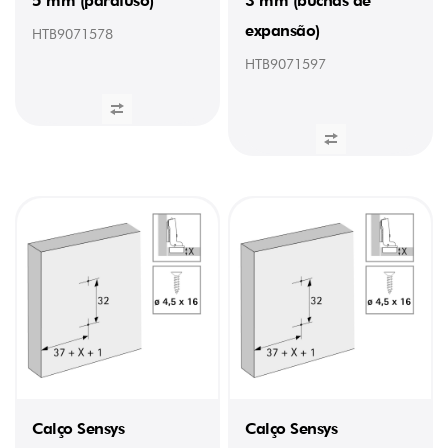
5 mm (parafuso)
3 mm (buchas de
expansão)
HTB9071578
HTB9071597
Calço Sensys
Calço Sensys