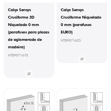
Calço Sensys
Calço Sensys
Cruciforme 3D
Cruciforme Niquelado
Niquelado 0 mm
0 mm (parafusos
(parafusos para placas
EURO)
de aglomerado de
HTB9071625
madeira)
HTB9071670