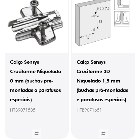
vertical
Direkt
(20)
DISTÂNCIA
0
mm
(10)
1,5
mm
(6)
Calço Sensys
Calço Sensys
3
Cruciforme Niquelado
Cruciforme 3D
mm
(11)
0 mm (buchas pré-
Niquelado 1,5 mm
5
mm
montadas e parafusos
(buchas pré-montadas
(6)
especiais)
e parafusos especiais)
FIXAÇÃO
HTB9071585
HTB9071651
Buchas
pré-
montadas
e
parafusos
ø