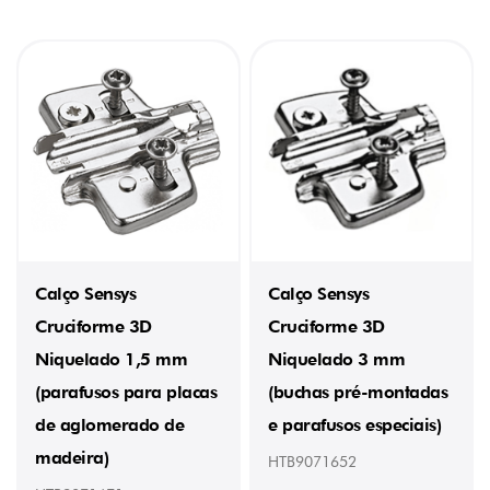
5
x
7,5
(7)
com
buchas
de
expansão
(ø
5
x
12)
(6)
com
parafuso
Calço Sensys
Calço Sensys
(4)
com
Cruciforme 3D
Cruciforme 3D
parafusos
EURO
Niquelado 1,5 mm
Niquelado 3 mm
(ø
5
(parafusos para placas
(buchas pré-montadas
x
12)
de aglomerado de
e parafusos especiais)
(12)
madeira)
HTB9071652
com
parafusos