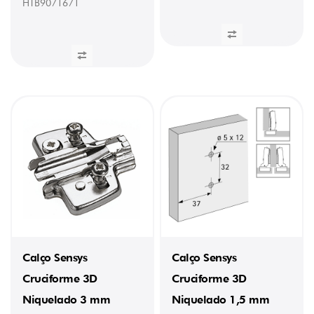
HTB9071671
para
aglomerado
de
madeira
(ø 2,5)
(4)
INTERVALO
DE
AFINAÇÃO
+
2 mm
/
-
2 mm
(24)
+
3 mm
/
-
3 mm
Calço Sensys
Calço Sensys
(9)
Cruciforme 3D
Cruciforme 3D
TIPO
Niquelado 3 mm
Niquelado 1,5 mm
Cruciforme