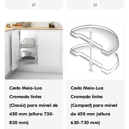
(1)
PROFUNDIDADE
400
mm
(9)
Cesto Meia-Lua
Cesto Meia-Lua
Cromado Iinha
Cromado Iinha
(Classic) para móvel de
(Compact) para móvel
450 mm (altura 730-
de 450 mm (altura
820 mm)
630-730 mm)