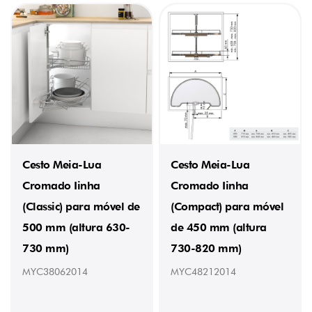
PESO
8,02
kg
(1)
8,3
kg
(1)
8,9
kg
Cesto Meia-Lua
Cesto Meia-Lua
(1)
9
Cromado Iinha
Cromado Iinha
kg
(1)
(Classic) para móvel de
(Compact) para móvel
9,28
500 mm (altura 630-
de 450 mm (altura
kg
(2)
730 mm)
730-820 mm)
10,6
kg
MYC38062014
MYC48212014
(2)
11
kg