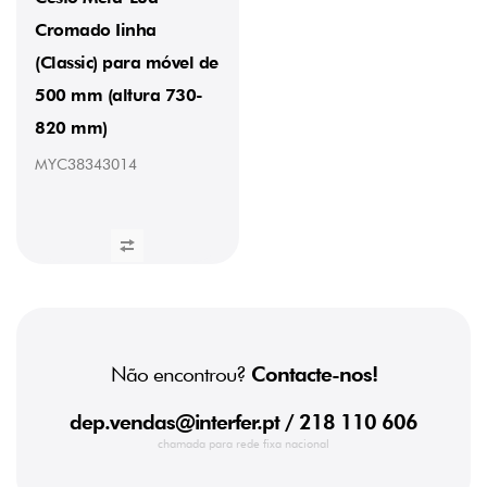
Cromado Iinha
(Classic) para móvel de
500 mm (altura 730-
820 mm)
MYC38343014
Não encontrou?
Contacte-nos!
dep.vendas@interfer.pt
/ 218 110 606
chamada para rede fixa nacional