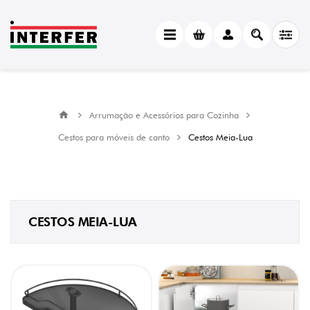
CATEGORY
Cestos
Meia-
Lua
(9)
Arrumação e Acessórios para Cozinha
MANUFACTURER
Cestos para móveis de canto
Cestos Meia-Lua
Menage
Confort
(9)
LARGURA
710
CESTOS MEIA-LUA
mm
(2)
750
mm
(2)
810
mm