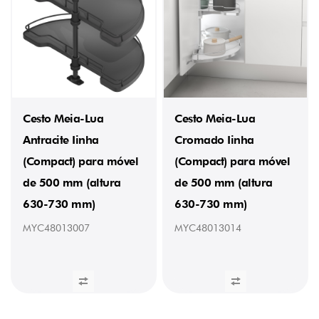
(3)
850
mm
(2)
LARGURA
DO
MÓVEL
400
Cesto Meia-Lua
Cesto Meia-Lua
mm
Antracite Iinha
Cromado Iinha
(9)
(Compact) para móvel
(Compact) para móvel
MATERIAL
DA
de 500 mm (altura
de 500 mm (altura
BASE
630-730 mm)
630-730 mm)
Aço
Cromado
MYC48013007
MYC48013014
(4)
Melamina
Antracite
(1)
Melamina
Branca
(4)