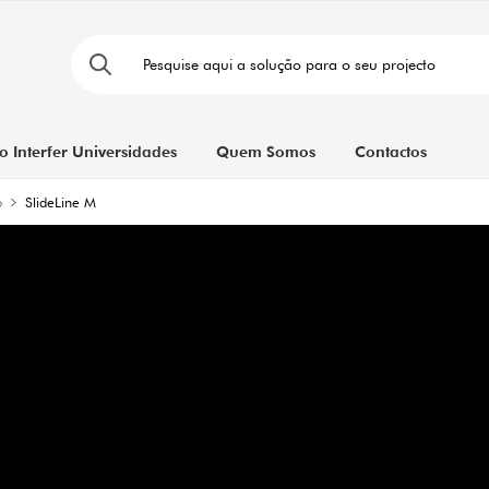
o Interfer Universidades
Quem Somos
Contactos
o
SlideLine M