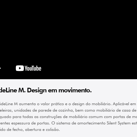
ideLine M. Design em movimento.
ideLine M aumenta o valor prático e o design do mobiliário. Aplicável em 
eleiras, unidades de parede de cozinha, bem como mobiliário de casa de b
uado para todas as construções de mobiliário comum com portas de made
rentes espessura de portas. O sistema de amortecimento Silent System es
ido de fecho, abertura e colisão.