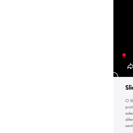
Sl
O Sl
prat
adeq
dife
sent