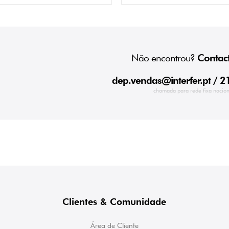
Não encontrou?
Contact
dep.vendas@interfer.pt
/ 2
chamada para rede fixa nacion
Clientes & Comunidade
Área de Cliente