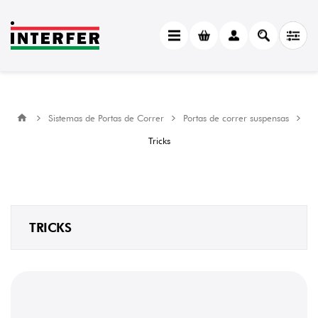
CATEGORY
Tricks
(2)
MANUFACTURER
Sistemas de Portas de Correr
Portas de correr suspensas
Krona
Koblenz
Tricks
(2)
TRICKS