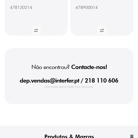
478120214
478900014
Não encontrou?
Contacte-nos!
dep.vendas@interfer.pt
/ 218 110 606
chamada para rede fixa nacional
Produtos & Marcas