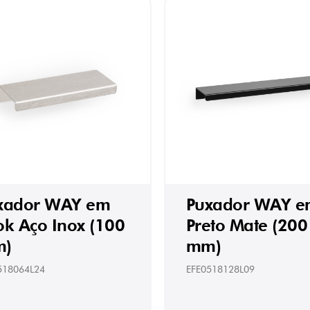
xador WAY em
Puxador WAY e
ok Aço Inox (100
Preto Mate (200
)
mm)
518064L24
EFE0518128L09