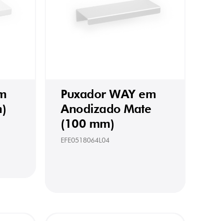
m
Puxador WAY em
)
Anodizado Mate
(100 mm)
EFE0518064L04