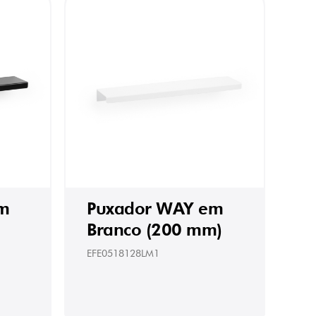
m
Puxador WAY em
Branco (200 mm)
EFE0518128LM1