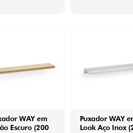
xador WAY em
Puxador WAY e
tão Escuro (200
Look Aço Inox (