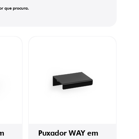
or que procura.
m
Puxador WAY em