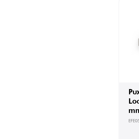
Pu
Lo
mm
EFE0