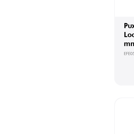
Pu
Lo
mm
EFE0