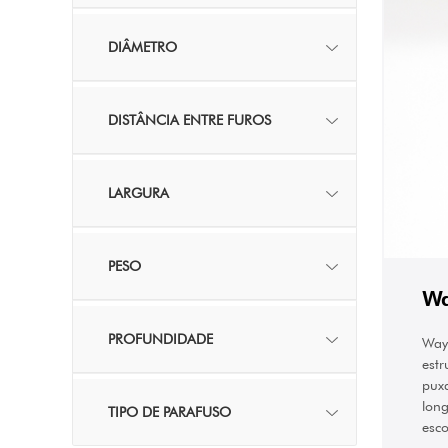
DIÂMETRO
DISTÂNCIA ENTRE FUROS
LARGURA
PESO
W
PROFUNDIDADE
Way 
estr
puxa
lon
TIPO DE PARAFUSO
esco