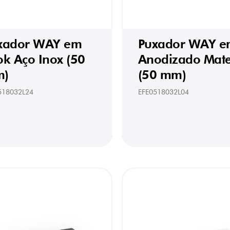
xador WAY em
Puxador WAY e
ok Aço Inox (50
Anodizado Mat
)
(50 mm)
518032L24
EFE0518032L04