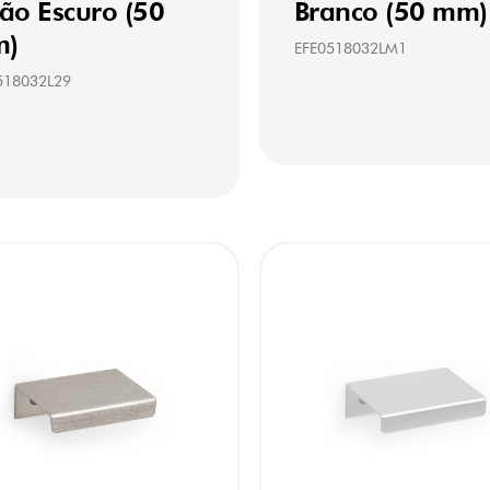
tão Escuro (50
Branco (50 mm)
)
EFE0518032LM1
518032L29