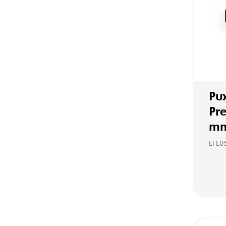
Pu
Pr
mm
EFE0