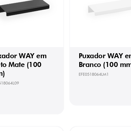
xador WAY em
Puxador WAY e
eto Mate (100
Branco (100 mm
)
EFE0518064LM1
518064L09