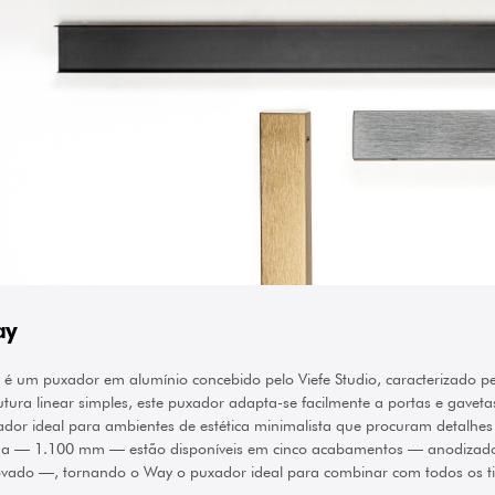
ay
é um puxador em alumínio concebido pelo Viefe Studio, caracterizado 
utura linear simples, este puxador adapta-se facilmente a portas e gavet
dor ideal para ambientes de estética minimalista que procuram detalhes 
ga — 1.100 mm — estão disponíveis em cinco acabamentos — anodizado m
vado —, tornando o Way o puxador ideal para combinar com todos os tip