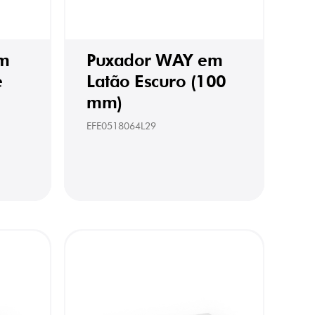
m
Puxador WAY em
e
Latão Escuro (100
mm)
EFE0518064L29