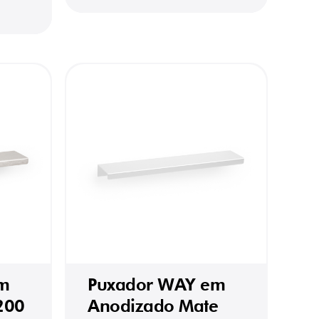
m
Puxador WAY em
200
Anodizado Mate